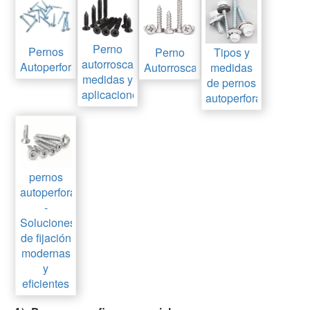
Perno
Pernos
Tipos y
Perno
autorroscante
Autoperforantes
medidas
Autorroscante
medidas y
de pernos
aplicaciones
autoperforantes
pernos
autoperforantes
-
Soluciones
de fijación
modernas
y
eficientes