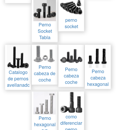
perno
Perno
socket
Socket
Tabla
Perno
Perno
Perno
Catalogo
cabeza de
cabeza
cabeza
de pernos
coche
coche
hexagonal
avellanado
como
Perno
diferenciar
hexagonal
perno