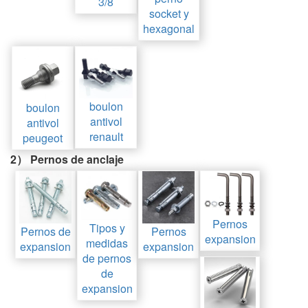
3/8
socket y
hexagonal
boulon
boulon
antivol
antivol
renault
peugeot
2） Pernos de anclaje
Pernos
Tipos y
Pernos
Pernos de
expansion
medidas
expansion
expansion
de pernos
de
expansion